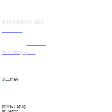
CONTACT INFORMATION
联系方式
重庆市双桥经开区工业园区
023-43332975
销售部罗经理：
13983630175
技质部徐部长：
15086602172
781313957@qq.com
MOBILE SITE
二维码
ONLINE MESSAGE
在线留言
留言应用名称：
客户留言