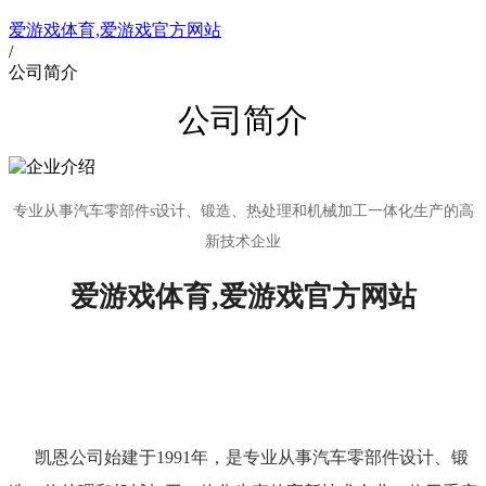
爱游戏体育,爱游戏官方网站
/
公司简介
公司简介
专业从事汽车零部件s设计、锻造、热处理和机械加工一体化生产的高
新技术企业
爱游戏体育,爱游戏官方网站
凯恩公司始建于1991年，是专业从事汽车零部件设计、锻