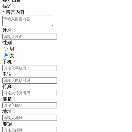
描述：
*
留言内容：
姓名：
性别：
男
女
手机：
电话：
传真：
邮箱：
地址：
邮编：