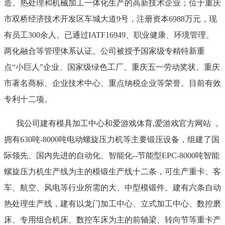
造、热处理和机械加工一体化生产的高新技术企业；位于重庆
市双桥经济技术开发区车城大道9号，注册资本6988万元，现
有员工300余人。已通过IATF16949、职业健康、环境管理、
两化融合等管理体系认证。公司被授予国家级专精特新重
点“小巨人”企业、国家级绿色工厂、重庆五一劳动奖状、重庆
市著名商标、企业技术中心、重点纳税企业等荣誉。目前有效
专利十二项。
我公司建有模具加工中心和爱游戏体育,爱游戏官方网站 ，
拥有630吨-8000吨电动螺旋压力机等主要锻压设备，组建了国
际领先、国内先进的自动化、智能化--节能型EPC-8000吨智能
螺旋压力机生产线为主的模锻生产线十二条，可生产重卡、客
车、航空、风电等行业所需的大、中型模锻件。建有六条自动
热处理生产线，建有以龙门加工中心、立式加工中心、数控磨
床、专用组合机床、数控车床为主的前轴梁、转向节等重卡产