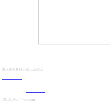
CONTACT INFORMATION
联系方式
重庆市双桥经开区工业园区
023-43332975
销售部罗经理：
13983630175
技质部徐部长：
15086602172
781313957@qq.com
MOBILE SITE