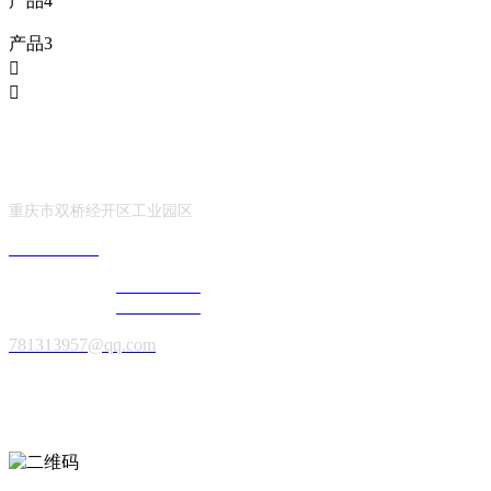
产品4
产品3


CONTACT INFORMATION
联系方式
重庆市双桥经开区工业园区
023-43332975
销售部罗经理：
13983630175
技质部徐部长：
15086602172
781313957@qq.com
MOBILE SITE
二维码