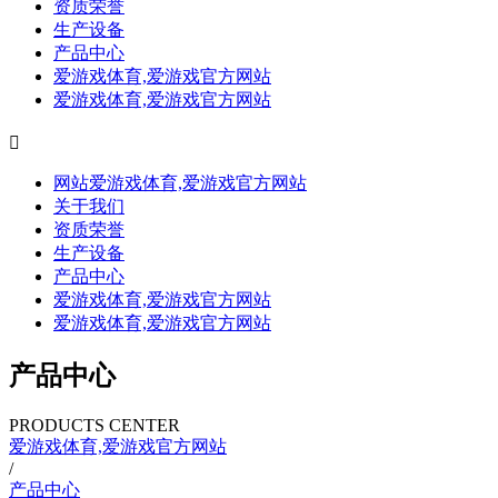
资质荣誉
生产设备
产品中心
爱游戏体育,爱游戏官方网站
爱游戏体育,爱游戏官方网站

网站爱游戏体育,爱游戏官方网站
关于我们
资质荣誉
生产设备
产品中心
爱游戏体育,爱游戏官方网站
爱游戏体育,爱游戏官方网站
产品中心
PRODUCTS CENTER
爱游戏体育,爱游戏官方网站
/
产品中心