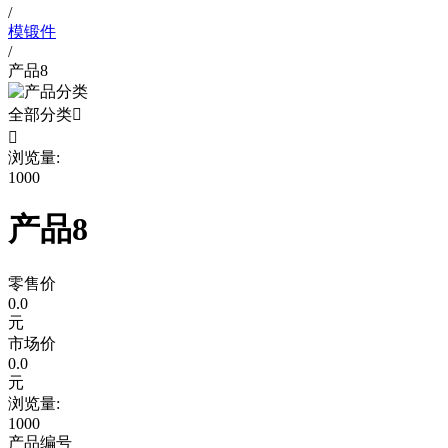
/
模锻件
/
产品8
全部分类


浏览量:
1000
产品8
零售价
0.0
元
市场价
0.0
元
浏览量:
1000
产品编号